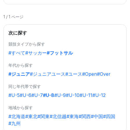
1 / 1 ページ
次に探す
競技タイプから探す
#すべて
#サッカー
#フットサル
年代から探す
#ジュニア
#ジュニアユース
#ユース
#Open
#Over
同じ年代帯で探す
#U-5
#U-6
#U-7
#U-8
#U-9
#U-10
#U-11
#U-12
地域から探す
#北海道
#東北
#関東
#北信越
#東海
#関西
#中国
#四国
#九州