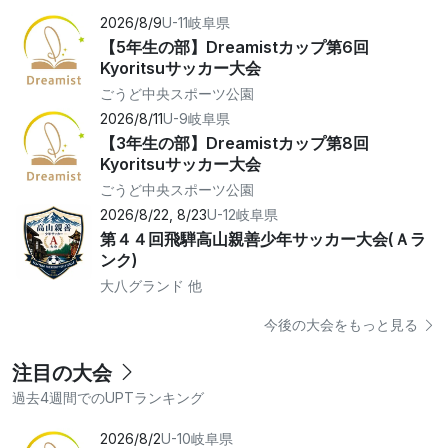
2026/8/9
U-11
岐阜県
【5年生の部】Dreamistカップ第6回
Kyoritsuサッカー大会
ごうど中央スポーツ公園
2026/8/11
U-9
岐阜県
【3年生の部】Dreamistカップ第8回
Kyoritsuサッカー大会
ごうど中央スポーツ公園
2026/8/22, 8/23
U-12
岐阜県
第４４回飛騨高山親善少年サッカー大会(Ａラ
ンク)
大八グランド 他
今後の大会をもっと見る
注目の大会
過去4週間でのUPTランキング
2026/8/2
U-10
岐阜県