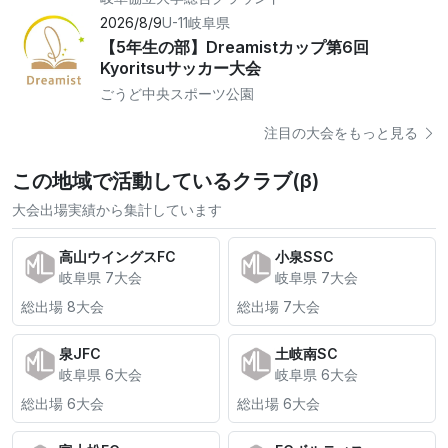
2026/8/9
U-11
岐阜県
【5年生の部】Dreamistカップ第6回
Kyoritsuサッカー大会
ごうど中央スポーツ公園
注目の大会をもっと見る
この地域で活動しているクラブ(β)
大会出場実績から集計しています
高山ウイングスFC
小泉SSC
岐阜県 7大会
岐阜県 7大会
総出場 8大会
総出場 7大会
泉JFC
土岐南SC
岐阜県 6大会
岐阜県 6大会
総出場 6大会
総出場 6大会