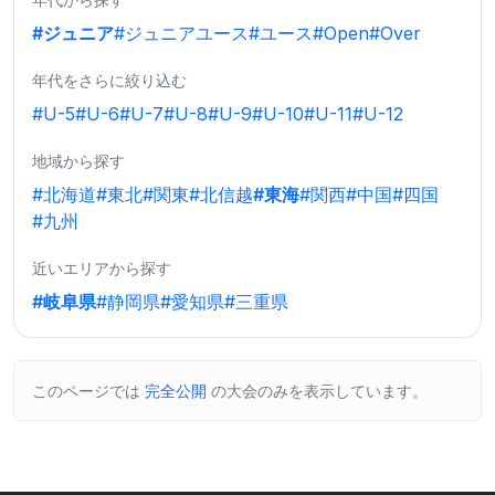
#ジュニア
#ジュニアユース
#ユース
#Open
#Over
年代をさらに絞り込む
#U-5
#U-6
#U-7
#U-8
#U-9
#U-10
#U-11
#U-12
地域から探す
#北海道
#東北
#関東
#北信越
#東海
#関西
#中国
#四国
#九州
近いエリアから探す
#岐阜県
#静岡県
#愛知県
#三重県
このページでは
完全公開
の大会のみを表示しています。