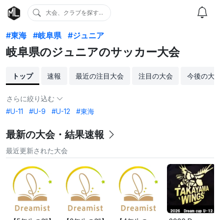
大会、クラブを探す...
#東海
#岐阜県
#ジュニア
岐阜県のジュニアのサッカー大会
トップ
速報
最近の注目大会
注目の大会
今後の大
さらに絞り込む
#U-11
#U-9
#U-12
#東海
最新の大会・結果速報
最近更新された大会