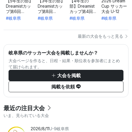
【5年生の部】
【3年生の部】
【4年生の
2026 Dream
Dreamistカッ
Dreamistカッ
部】Dreamist
Cup サッカー
プ第6回
プ第8回
カップ第4回
大会 U-12
Kyoritsuサッ
Kyoritsuサッ
Kyoritsuサッ
#岐阜県
#岐阜県
#岐阜県
#岐阜県
カー大会
カー大会
カー大会
最新の大会をもっと見る
岐阜県のサッカー大会を掲載しませんか？
大会ページを作ると、日程・結果・順位表を参加者にまとめ
て届けられます。
大会を掲載
掲載を依頼
最近の注目大会
いま、見られている大会
2026/8/11
U-9
岐阜県