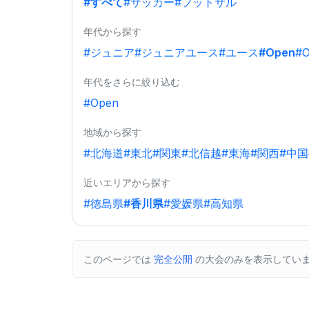
#すべて
#サッカー
#フットサル
年代から探す
#ジュニア
#ジュニアユース
#ユース
#Open
#O
年代をさらに絞り込む
#Open
地域から探す
#北海道
#東北
#関東
#北信越
#東海
#関西
#中国
近いエリアから探す
#徳島県
#香川県
#愛媛県
#高知県
このページでは
完全公開
の大会のみを表示してい