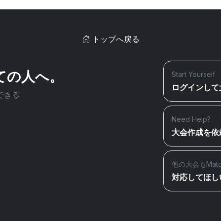
トップへ戻る
ての人へ。
Start Yourself
ログインして
できる
Need Help?
大会作成を依
他の大会もMat
対応してほし