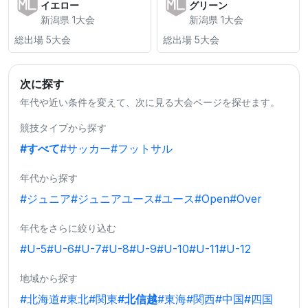
イエロー
グリーン
新潟県 1大会
新潟県 1大会
総出場 5大会
総出場 5大会
次に探す
年代や近い条件を変えて、次に見る大会ページを探せます。
競技タイプから探す
#すべて
#サッカー
#フットサル
年代から探す
#ジュニア
#ジュニアユース
#ユース
#Open
#Over
年代をさらに絞り込む
#U-5
#U-6
#U-7
#U-8
#U-9
#U-10
#U-11
#U-12
地域から探す
#北海道
#東北
#関東
#北信越
#東海
#関西
#中国
#四国