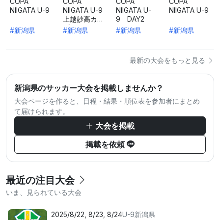
COPA
COPA
COPA
COPA
NIIGATA U-9
NIIGATA U-9
NIIGATA U-
NIIGATA U-9
上越妙高カッ
9 DAY2
プ
#新潟県
#新潟県
#新潟県
#新潟県
最新の大会をもっと見る
新潟県のサッカー大会を掲載しませんか？
大会ページを作ると、日程・結果・順位表を参加者にまとめ
て届けられます。
大会を掲載
掲載を依頼
最近の注目大会
いま、見られている大会
2025/8/22, 8/23, 8/24
U-9
新潟県