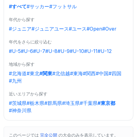
#すべて
#サッカー
#フットサル
年代から探す
#ジュニア
#ジュニアユース
#ユース
#Open
#Over
年代をさらに絞り込む
#U-5
#U-6
#U-7
#U-8
#U-9
#U-10
#U-11
#U-12
地域から探す
#北海道
#東北
#関東
#北信越
#東海
#関西
#中国
#四国
#九州
近いエリアから探す
#茨城県
#栃木県
#群馬県
#埼玉県
#千葉県
#東京都
#神奈川県
このページでは
完全公開
の大会のみを表示しています。