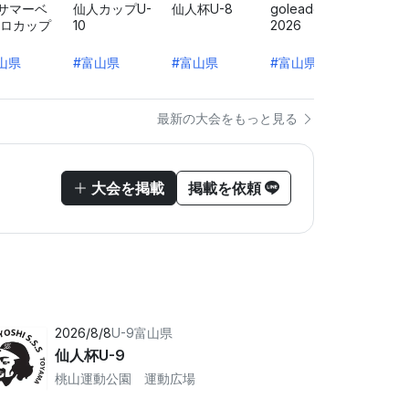
0サマーベ
仙人カップU-
仙人杯U-8
goleador cup
第40
ロカップ
10
2026
招待サ
大会(
山県
#富山県
#富山県
#富山県
#富山
最新の大会をもっと見る
大会を掲載
掲載を依頼
2026/8/8
U-9
富山県
仙人杯U-9
桃山運動公園 運動広場