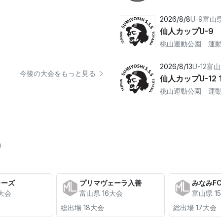
2026/8/8
U-9
富山
仙人カップU-9
桃山運動公園 運
2026/8/13
U-12
富山
今後の大会をもっと見る
仙人カップU-12 
桃山運動公園 運
)
カーズ
プリマヴェーラ入善
みなみF
0大会
富山県 16大会
富山県 1
総出場 18大会
総出場 17大会