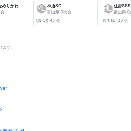
なめりかわ
神通SC
住吉SSS
大会
富山県 9大会
富山県 
総出場 9大会
総出場 10大会
せます。
ver
2
#四国
#九州