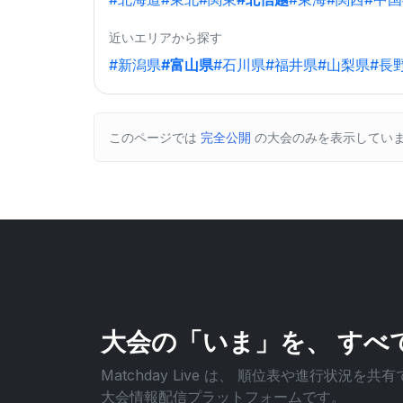
近いエリアから探す
#新潟県
#富山県
#石川県
#福井県
#山梨県
#長
このページでは
完全公開
の大会のみを表示してい
大会の「いま」を、
すべ
Matchday Live は、
順位表や進行状況を共有
大会情報配信プラットフォームです。