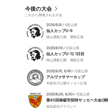
今後の大会
これから開催される大会
2026/8/9
U-9
富山県
仙人カップU-9
桃山運動公園 運動広場
2026/8/13
U-12
富山県
仙人カップU-12 1日目
桃山運動公園 運動広場
2026/8/15, 8/16
U-12
富山県
アルヴァサマーカップ
常願寺川公園サッカー広場
2026/8/29, 8/30
U-12
富山県
第40回南砺市招待サッカー大会(洲
福光総合グラウンド