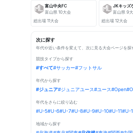
富山中央FC
JKキッズ
富山県 10大会
富山県 9
総出場 11大会
総出場 12大会
次に探す
年代や近い条件を変えて、次に見る大会ページを探
競技タイプから探す
#すべて
#サッカー
#フットサル
年代から探す
#ジュニア
#ジュニアユース
#ユース
#Open
#O
年代をさらに絞り込む
#U-5
#U-6
#U-7
#U-8
#U-9
#U-10
#U-11
#U-1
地域から探す
#北海道
#東北
#関東
#北信越
#東海
#関西
#中国