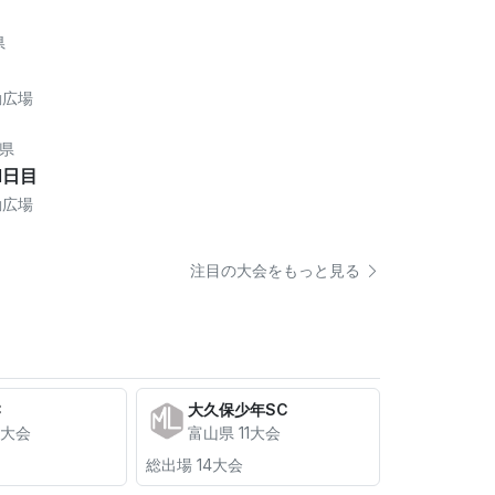
県
動広場
県
1日目
動広場
注目の大会をもっと見る
C
大久保少年SC
5大会
富山県 11大会
総出場 14大会