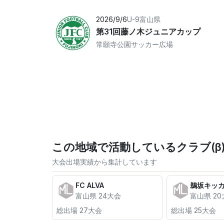
2026/9/6
U-9
富山県
第31回藤ノ木ジュニアカップ
常願寺公園サッカー広場
この地域で活動しているクラブ(β
大会出場実績から集計しています
FC ALVA
鵜坂キッ
富山県 24大会
富山県 2
総出場 27大会
総出場 25大会