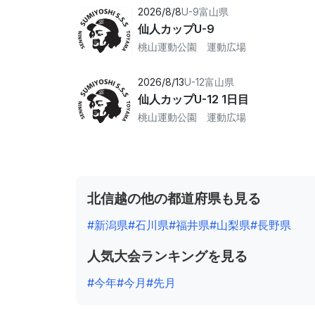
2026/8/8
U-9
富山県
仙人カップU-9
桃山運動公園 運動広場
2026/8/13
U-12
富山県
仙人カップU-12 1日目
桃山運動公園 運動広場
北信越の他の都道府県も見る
#新潟県
#石川県
#福井県
#山梨県
#長野県
人気大会ランキングを見る
#今年
#今月
#先月