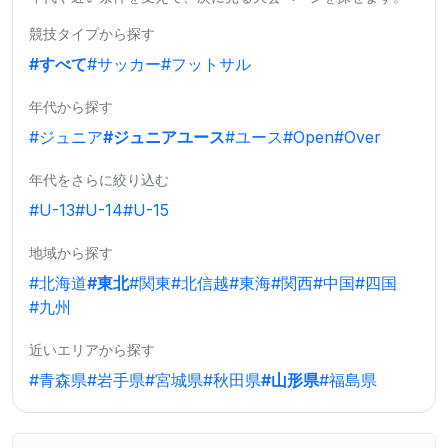
競技タイプから探す
#すべて
#サッカー
#フットサル
年代から探す
#ジュニア
#ジュニアユース
#ユース
#Open
#Over
年代をさらに絞り込む
#U-13
#U-14
#U-15
地域から探す
#北海道
#東北
#関東
#北信越
#東海
#関西
#中国
#四国
#九州
近いエリアから探す
#青森県
#岩手県
#宮城県
#秋田県
#山形県
#福島県