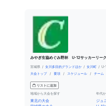
みやぎ生協めぐみ野杯 U-12サッカーリー
宮城県
/
女川多目的グランドほか
/
女川町
/
U-
大会トップ
/
要項
/
スケジュール
/
チーム
リストに追加
地域から大会を探す
年代か
東北の大会
ジュ