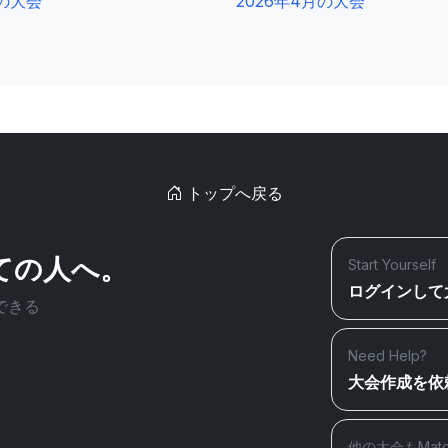
2の大会
2026年4月の大会
トップへ戻る
ての人へ。
Start Yourself
ログインして
できる
Need Help?
大会作成を依
他の大会もMat