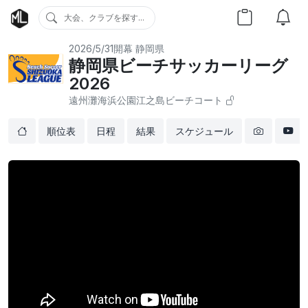
大会、クラブを探す...
2026/5/31開幕
静岡県
静岡県ビーチサッカーリーグ
2026
遠州灘海浜公園江之島ビーチコート
順位表
日程
結果
スケジュール