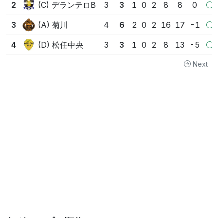
(C) デランテロB
2
3
3
1
0
2
8
8
0
(A) 菊川
3
4
6
2
0
2
16
17
-1
(D) 松任中央
4
3
3
1
0
2
8
13
-5
Next