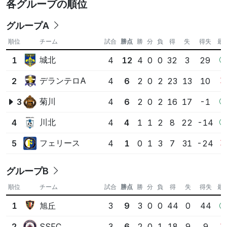
各グループの順位
グループA
順位
チーム
試合
勝点
勝
分
負
得
失
得失
最
城北
1
4
12
4
0
0
32
3
29
デランテロA
2
4
6
2
0
2
23
13
10
菊川
3
4
6
2
0
2
16
17
-1
川北
4
4
4
1
1
2
8
22
-14
フェリース
5
4
1
0
1
3
7
31
-24
グループB
順位
チーム
試合
勝点
勝
分
負
得
失
得失
最
旭丘
1
3
9
3
0
0
44
0
44
SSFC
2
3
6
2
0
1
18
9
9