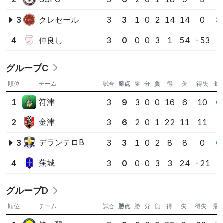
クレセール
3
3
3
1
0
2
14
14
0
仲良し
4
3
0
0
0
3
1
54
-53
グループC
順位
チーム
試合
勝点
勝
分
負
得
失
得失
最
符津
1
3
9
3
0
0
16
6
10
金津
2
3
6
2
0
1
22
11
11
デランテロB
3
3
3
1
0
2
8
8
0
蕪城
4
3
0
0
0
3
3
24
-21
グループD
順位
チーム
試合
勝点
勝
分
負
得
失
得失
最