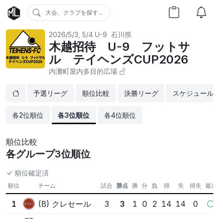
大会、クラブを探す...
2026/5/3, 5/4
U-9
石川県
木越招待 U-9 フットサ
ル テイヘンズCUP2026
内灘町屋内多目的広場
予選リーグ
順位比較
決勝リーグ
スケジュール
各2位順位
各3位順位
各4位順位
順位比較
各グループ3位順位
順位確定済
順位
チーム
試合
勝点
勝
分
負
得
失
得失
最近
(B) クレセール
1
3
3
1
0
2
14
14
0