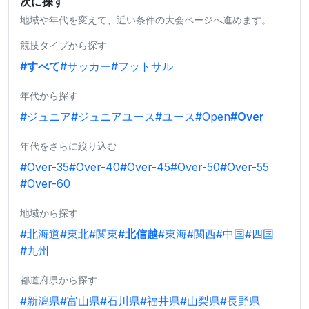
次に探す
地域や年代を変えて、近い条件の大会ページへ進めます。
競技タイプから探す
#すべて
#サッカー
#フットサル
年代から探す
#ジュニア
#ジュニアユース
#ユース
#Open
#Over
年代をさらに絞り込む
#Over-35
#Over-40
#Over-45
#Over-50
#Over-55
#Over-60
地域から探す
#北海道
#東北
#関東
#北信越
#東海
#関西
#中国
#四国
#九州
都道府県から探す
#新潟県
#富山県
#石川県
#福井県
#山梨県
#長野県