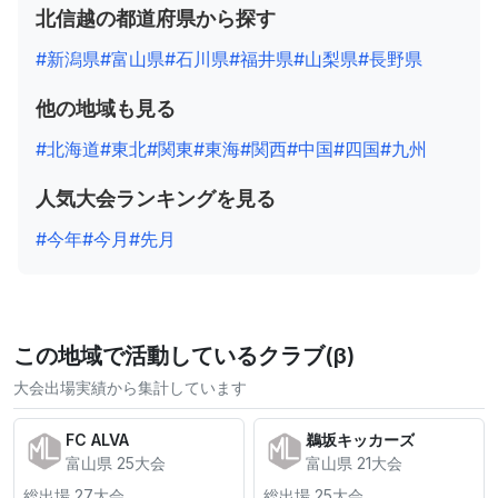
北信越の都道府県から探す
#新潟県
#富山県
#石川県
#福井県
#山梨県
#長野県
他の地域も見る
#北海道
#東北
#関東
#東海
#関西
#中国
#四国
#九州
人気大会ランキングを見る
#今年
#今月
#先月
この地域で活動しているクラブ(β)
大会出場実績から集計しています
FC ALVA
鵜坂キッカーズ
富山県 25大会
富山県 21大会
総出場 27大会
総出場 25大会