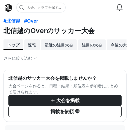
大会、クラブを探す...
#北信越
#Over
北信越のOverのサッカー大会
トップ
速報
最近の注目大会
注目の大会
今後の大
さらに絞り込む
北信越のサッカー大会を掲載しませんか？
大会ページを作ると、日程・結果・順位表を参加者にまとめ
て届けられます。
大会を掲載
掲載を依頼