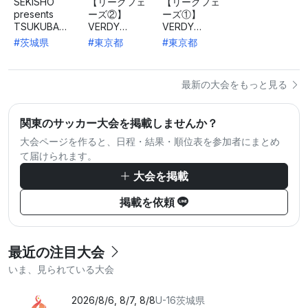
SEKISHO
【リーグフェ
【リーグフェ
presents
ーズ②】
ーズ①】
TSUKUBA
VERDY
VERDY
DREAM CUP
FUTSAL CUP
FUTSAL CUP
#茨城県
#東京都
#東京都
2026
supported by
supported by
株式会社ジー
株式会社ジー
ルコミュニケ
ルコミュニケ
最新の大会をもっと見る
ーションズ
ーションズ
関東のサッカー大会を掲載しませんか？
大会ページを作ると、日程・結果・順位表を参加者にまとめ
て届けられます。
大会を掲載
掲載を依頼
最近の注目大会
いま、見られている大会
2026/8/6, 8/7, 8/8
U-16
茨城県