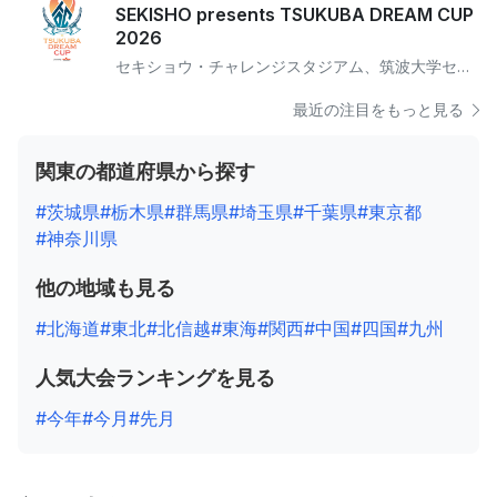
SEKISHO presents TSUKUBA DREAM CUP
2026
セキショウ・チャレンジスタジアム、筑波大学セキショウフィールド、Tフィールド
最近の注目をもっと見る
関東の都道府県から探す
#茨城県
#栃木県
#群馬県
#埼玉県
#千葉県
#東京都
#神奈川県
他の地域も見る
#北海道
#東北
#北信越
#東海
#関西
#中国
#四国
#九州
人気大会ランキングを見る
#今年
#今月
#先月