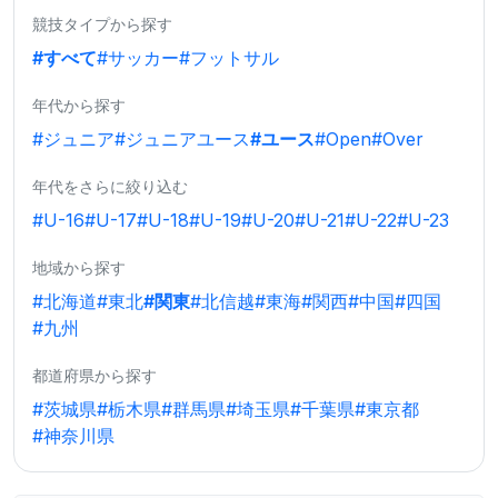
競技タイプから探す
#すべて
#サッカー
#フットサル
年代から探す
#ジュニア
#ジュニアユース
#ユース
#Open
#Over
年代をさらに絞り込む
#U-16
#U-17
#U-18
#U-19
#U-20
#U-21
#U-22
#U-23
地域から探す
#北海道
#東北
#関東
#北信越
#東海
#関西
#中国
#四国
#九州
都道府県から探す
#茨城県
#栃木県
#群馬県
#埼玉県
#千葉県
#東京都
#神奈川県