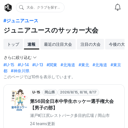
大会、クラブを探す...
#ジュニアユース
ジュニアユースのサッカー大会
トップ
速報
最近の注目大会
注目の大会
今後の大
さらに絞り込む
#U-15
#U-14
#U-13
#関東
#北海道
#東北
#北海道
#東京
都
#神奈川県
このページでは10件を表示しています。
U-15
岡山県
2026/8/15, 8/16, 8/17
第56回全日本中学生ホッケー選手権大会
【男子の部】
瀬戸町江尻レストパーク多目的広場 / 岡山市
24 teams
更新