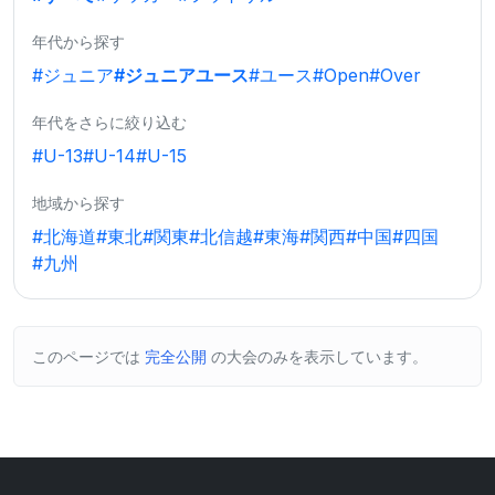
年代から探す
#ジュニア
#ジュニアユース
#ユース
#Open
#Over
年代をさらに絞り込む
#U-13
#U-14
#U-15
地域から探す
#北海道
#東北
#関東
#北信越
#東海
#関西
#中国
#四国
#九州
このページでは
完全公開
の大会のみを表示しています。