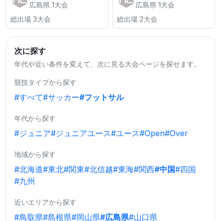
広島県 1大会
広島県 1大会
総出場 3大会
総出場 2大会
次に探す
年代や近い条件を変えて、次に見る大会ページを探せます。
競技タイプから探す
#すべて
#サッカー
#フットサル
年代から探す
#ジュニア
#ジュニアユース
#ユース
#Open
#Over
地域から探す
#北海道
#東北
#関東
#北信越
#東海
#関西
#中国
#四国
#九州
近いエリアから探す
#鳥取県
#島根県
#岡山県
#広島県
#山口県