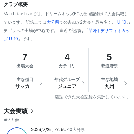
クラブ概要
Matchday Liveでは、ドリームキッズFCの出場記録を7大会掲載し
ています。 記録上では
大分県
での参加が2大会と最も多く、
U-10
カ
テゴリへの出場が中心です。 直近の記録は「
第2回 デサフィオカッ
プ U-10
」です。
7
4
5
出場大会
カテゴリ
都道府県
主な種目
年代グループ
主な地域
サッカー
ジュニア
九州
確認できた大会記録を集計しています。
大会実績
全7大会
2026/7/25, 7/26
U-10
大分県