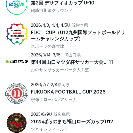
第2回 デサフィオカップ U-10
鶴崎河川敷グラウンド
2026/4/3, 4/4, 4/5
U-12
熊本県
FDC CUP（U12九州国際フットボールドリ
ームチャレンジカップ）
スポーツの森大津
2026/3/14, 3/15
U-11
山口県
第44回山口マツダ杯サッカー大会U-11
おのサンサッカーパーク人工芝
2026/2/7, 2/8
福岡県
FUKUOKA FOOTBALL CUP 2026
宗像グローバルアリーナ
2025/8/9
U-12
広島県
2025ばらのまち福山ローズカップU12
ツネイシフィールド