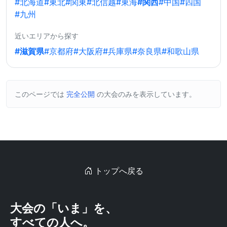
#北海道
#東北
#関東
#北信越
#東海
#関西
#中国
#四国
#九州
近いエリアから探す
#滋賀県
#京都府
#大阪府
#兵庫県
#奈良県
#和歌山県
このページでは
完全公開
の大会のみを表示しています。
トップへ戻る
大会の「いま」を、
すべての人へ。