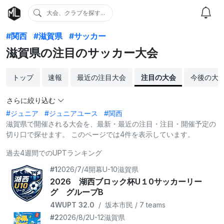
大会、クラブを探す...
#関西
#滋賀県
#サッカー
滋賀県の注目のサッカー大会
トップ
速報
最近の注目大会
注目の大会
今後の大
さらに絞り込む
#ジュニア
#ジュニアユース
#関西
滋賀県で開催される大会を、最新・最近の注目・注目・開催予定の
切り口で探せます。 このページでは4件を表示しています。
過去4週間でのUPTランキング
#1
2026/7/4開幕
U-10
滋賀県
2026 湖西ブロック杯U１0サッカーリー
グ グループB
4WUPT 32.0
/
坂本市民 / 7 teams
#2
2026/8/2
U-12
滋賀県