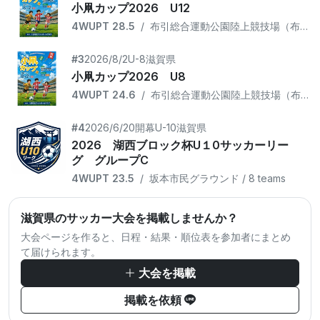
小凧カップ2026 U12
4WUPT 28.5
/
布引総合運動公園陸上競技場（布引グリーンスタジアム） / 4 teams
#3
2026/8/2
U-8
滋賀県
小凧カップ2026 U8
4WUPT 24.6
/
布引総合運動公園陸上競技場（布引グリーンスタジアム） / 10 teams
#4
2026/6/20開幕
U-10
滋賀県
2026 湖西ブロック杯U１0サッカーリー
グ グループC
4WUPT 23.5
/
坂本市民グラウンド / 8 teams
滋賀県のサッカー大会を掲載しませんか？
大会ページを作ると、日程・結果・順位表を参加者にまとめ
て届けられます。
大会を掲載
掲載を依頼