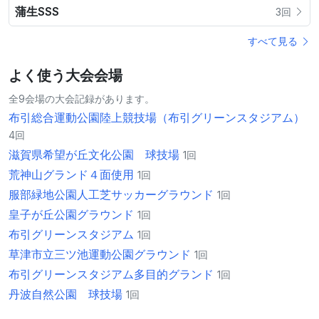
蒲生SSS
3回
すべて見る
よく使う大会会場
全9会場の大会記録があります。
布引総合運動公園陸上競技場（布引グリーンスタジアム）
4回
滋賀県希望が丘文化公園 球技場
1回
荒神山グランド４面使用
1回
服部緑地公園人工芝サッカーグラウンド
1回
皇子が丘公園グラウンド
1回
布引グリーンスタジアム
1回
草津市立三ツ池運動公園グラウンド
1回
布引グリーンスタジアム多目的グランド
1回
丹波自然公園 球技場
1回