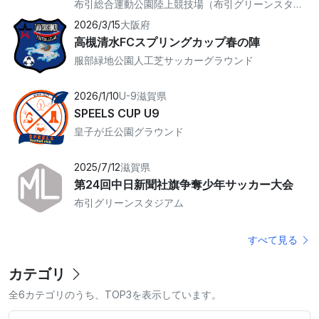
布引総合運動公園陸上競技場（布引グリーンスタジアム）
2026/3/15
大阪府
高槻清水FCスプリングカップ春の陣
服部緑地公園人工芝サッカーグラウンド
2026/1/10
U-9
滋賀県
SPEELS CUP U9
皇子が丘公園グラウンド
2025/7/12
滋賀県
第24回中日新聞社旗争奪少年サッカー大会
布引グリーンスタジアム
すべて見る
カテゴリ
全6カテゴリのうち、TOP3を表示しています。