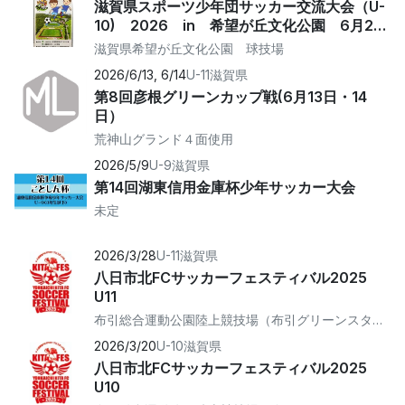
滋賀県スポーツ少年団サッカー交流大会（U-
10) 2026 in 希望が丘文化公園 6月27
日(土)
滋賀県希望が丘文化公園 球技場
2026/6/13, 6/14
U-11
滋賀県
第8回彦根グリーンカップ戦(6月13日・14
日）
荒神山グランド４面使用
2026/5/9
U-9
滋賀県
第14回湖東信用金庫杯少年サッカー大会
未定
2026/3/28
U-11
滋賀県
八日市北FCサッカーフェスティバル2025
U11
布引総合運動公園陸上競技場（布引グリーンスタジアム）
2026/3/20
U-10
滋賀県
八日市北FCサッカーフェスティバル2025
U10