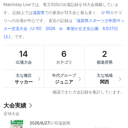
Matchday Liveでは、竜王SSSの出場記録を14大会掲載していま
す。 記録上では
滋賀県
での参加が12大会と最も多く、
U-10
カテゴ
リへの出場が中心です。 直近の記録は「
滋賀県スポーツ少年団サッ
カー交流大会（U-10) 2026 in 希望が丘文化公園 6月27日
(土)
」です。
14
6
2
出場大会
カテゴリ
都道府県
主な種目
年代グループ
主な地域
サッカー
ジュニア
関西
確認できた大会記録を集計しています。
大会実績
全14大会
2026/6/27
U-10
滋賀県