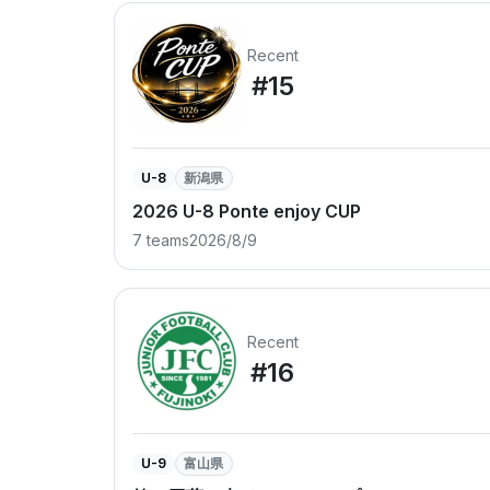
Recent
#15
U-8
新潟県
2026 U-8 Ponte enjoy CUP
7 teams
2026/8/9
Recent
#16
U-9
富山県