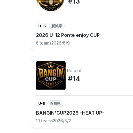
#13
U-12
新潟県
2026 U-12 Ponte enjoy CUP
6 teams
2026/8/9
Recent
#14
U-9
石川県
BANGIN'CUP2026 -HEAT UP-
10 teams
2026/8/2