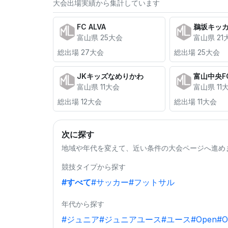
大会出場実績から集計しています
FC ALVA
鵜坂キッ
富山県 25大会
富山県 21
総出場 27大会
総出場 25大会
JKキッズなめりかわ
富山中央F
富山県 11大会
富山県 11
総出場 12大会
総出場 11大会
次に探す
地域や年代を変えて、近い条件の大会ページへ進め
競技タイプから探す
#すべて
#サッカー
#フットサル
年代から探す
#ジュニア
#ジュニアユース
#ユース
#Open
#O