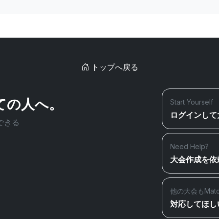
トップへ戻る
ての人へ。
Start Yourself
ログインして
できる
Need Help?
大会作成を依
他の大会もMat
対応してほし