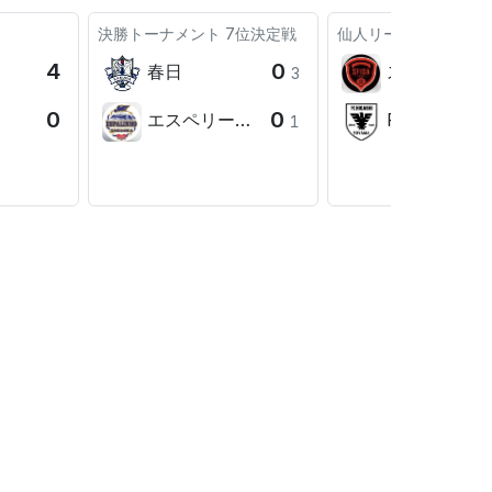
決勝トーナメント
7位決定戦
仙人リーグ
第5試合
4
0
春日
スフィーダ
3
0
0
エスペリーニョ
FCひがし
1