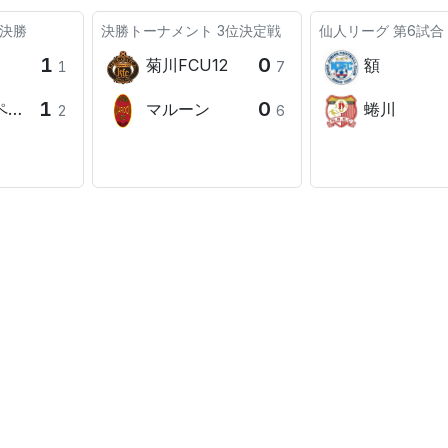
決勝
決勝トーナメント
3位決定戦
仙人リーグ
第6試合
1
0
菊川FCU12
額
1
7
1
0
サ
マルーン
蜷川
2
6