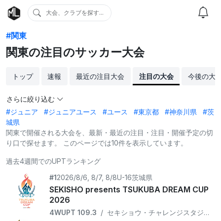
大会、クラブを探す...
#関東
関東の注目のサッカー大会
トップ
速報
最近の注目大会
注目の大会
今後の大
さらに絞り込む
#ジュニア
#ジュニアユース
#ユース
#東京都
#神奈川県
#茨
城県
関東で開催される大会を、最新・最近の注目・注目・開催予定の切
り口で探せます。 このページでは10件を表示しています。
過去4週間でのUPTランキング
#1
2026/8/6, 8/7, 8/8
U-16
茨城県
SEKISHO presents TSUKUBA DREAM CUP
2026
4WUPT 109.3
/
セキショウ・チャレンジスタジアム、筑波大学セキショウフィールド、Tフィールド / 16 teams