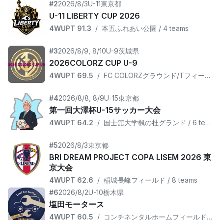
#2
2026/8/3
U-11
東京都
U-11 LIBERTY CUP 2026
4WUPT 91.3
/
本五ふれあい公園 / 4 teams
#3
2026/8/9, 8/10
U-9
茨城県
2026COLORZ CUP U-9
4WUPT 69.5
/
FC COLORZグラウンド/Tフィールド / 15 teams
#4
2026/8/8, 8/9
U-15
東京都
第一回大澤杯U-15サッカー大会
4WUPT 64.2
/
国士舘大学楓の杜グランド / 6 teams
#5
2026/8/3
東京都
BRI DREAM PROJECT COPA LISEM 2026 東
京大会
4WUPT 62.6
/
稲城長峰フィールド / 8 teams
#6
2026/8/2
U-10
栃木県
塩田モータース
4WUPT 60.5
/
コンチネンタルホームフィールド / 10 teams