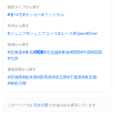
競技タイプから探す
#すべて
#サッカー
#フットサル
年代から探す
#ジュニア
#ジュニアユース
#ユース
#Open
#Over
地域から探す
#北海道
#東北
#関東
#北信越
#東海
#関西
#中国
#四国
#九州
都道府県から探す
#茨城県
#栃木県
#群馬県
#埼玉県
#千葉県
#東京都
#神奈川県
このページでは
完全公開
の大会のみを表示しています。