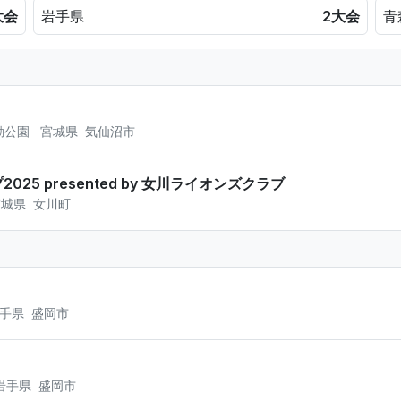
大会
岩手県
2大会
青
動公園
宮城県
気仙沼市
25 presented by 女川ライオンズクラブ
宮城県
女川町
手県
盛岡市
岩手県
盛岡市