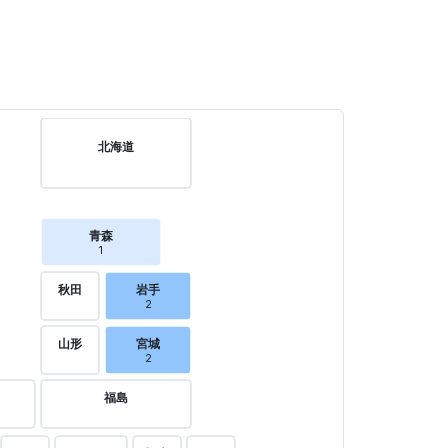
北海道
青森
1
秋田
岩手
2
山形
宮城
2
福島