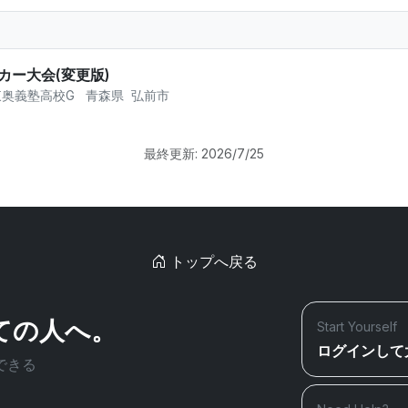
カー大会(変更版)
東奥義塾高校G
青森県
弘前市
最終更新: 2026/7/25
トップへ戻る
ての人へ。
Start Yourself
ログインして
できる