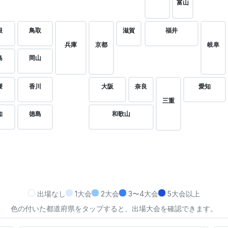
富山
根
鳥取
滋賀
福井
兵庫
京都
岐阜
島
岡山
媛
香川
大阪
奈良
愛知
三重
知
徳島
和歌山
出場なし
1大会
2大会
3〜4大会
5大会以上
色の付いた都道府県をタップすると、出場大会を確認できます。