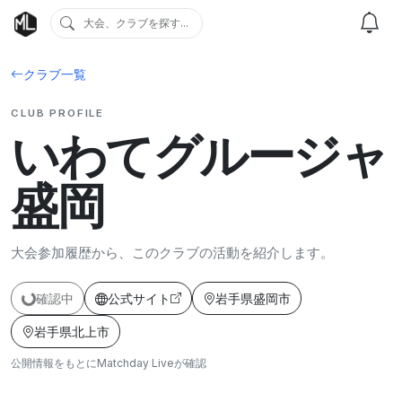
大会、クラブを探す...
クラブ一覧
CLUB PROFILE
いわてグルージャ
盛岡
大会参加履歴から、このクラブの活動を紹介します。
確認中
公式サイト
岩手県盛岡市
岩手県北上市
公開情報をもとにMatchday Liveが確認