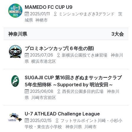
MAMEDO FC CUP U9
2025/01/11
ミンションやまざき3グランド
茨
城県
神栖市
神奈川県
3大会
プロミネンツカップ(６年生の部)
2025/07/26
新横浜公園投てき練習場
神奈川
県
横浜市港北区
SUGAJII CUP 第16回さぎぬまサッカークラブ
5年生招待杯 ～Supported by 明治安田～
2025/06/08
西長沢公園多目的広場
神奈川
県
川崎市宮前区
U-7 ATHLEAD Challenge League
2025/02/15
フットサルポイント川崎・小杉小
学校・東住吉小学校
神奈川県
川崎市