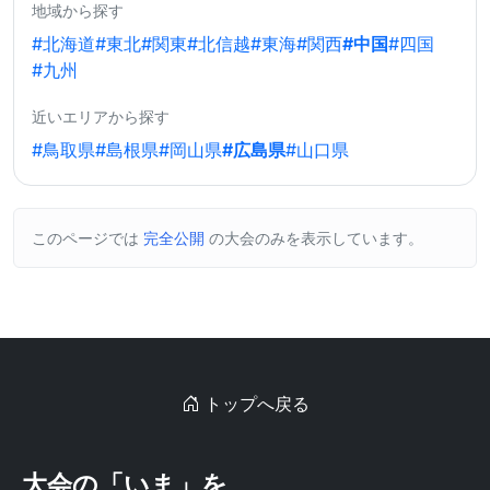
地域から探す
#北海道
#東北
#関東
#北信越
#東海
#関西
#中国
#四国
#九州
近いエリアから探す
#鳥取県
#島根県
#岡山県
#広島県
#山口県
このページでは
完全公開
の大会のみを表示しています。
トップへ戻る
大会の「いま」を、