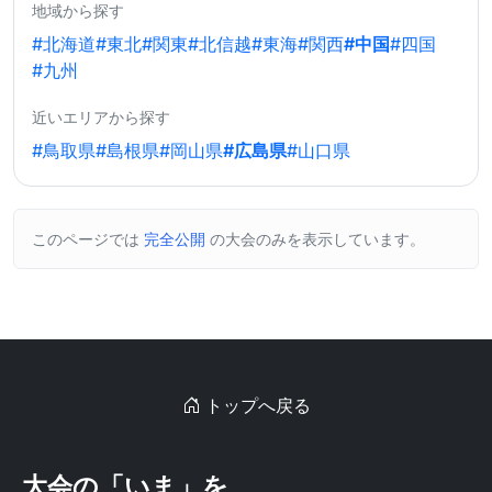
地域から探す
#北海道
#東北
#関東
#北信越
#東海
#関西
#中国
#四国
#九州
近いエリアから探す
#鳥取県
#島根県
#岡山県
#広島県
#山口県
このページでは
完全公開
の大会のみを表示しています。
トップへ戻る
大会の「いま」を、