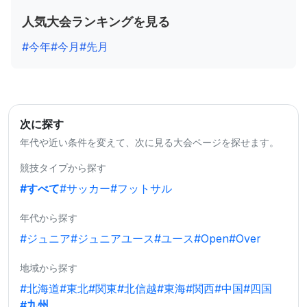
人気大会ランキングを見る
#今年
#今月
#先月
次に探す
年代や近い条件を変えて、次に見る大会ページを探せます。
競技タイプから探す
#すべて
#サッカー
#フットサル
年代から探す
#ジュニア
#ジュニアユース
#ユース
#Open
#Over
地域から探す
#北海道
#東北
#関東
#北信越
#東海
#関西
#中国
#四国
#九州