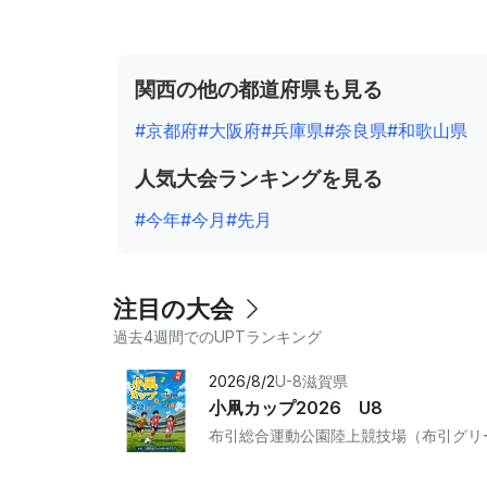
関西の他の都道府県も見る
#京都府
#大阪府
#兵庫県
#奈良県
#和歌山県
人気大会ランキングを見る
#今年
#今月
#先月
注目の大会
過去4週間でのUPTランキング
2026/8/2
U-8
滋賀県
小凧カップ2026 U8
布引総合運動公園陸上競技場（布引グリ