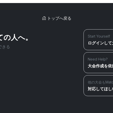
トップへ戻る
ての人へ。
Start Yourself
ログインして
できる
Need Help?
大会作成を依
他の大会もMat
対応してほし