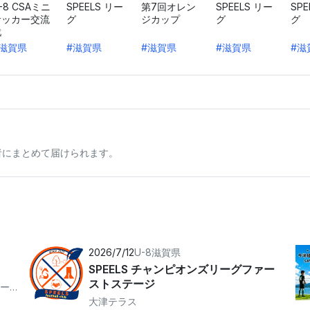
-8 CSAミニ
SPEELS リー
第7回オレン
SPEELS リー
SPE
サッカー交流
グ
ジカップ
グ
グ
戦
#滋賀県
#滋賀県
#滋賀県
#滋賀県
#滋
者にまとめて届けられます。
2026/7/12
U-8
滋賀県
SPEELS チャンピオンズリーグファー
ストステージ
布引総合運動公園陸上競技場（布引グリーンスタジアム）
大津テラス