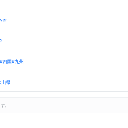
ver
2
#四国
#九州
歌山県
ます。