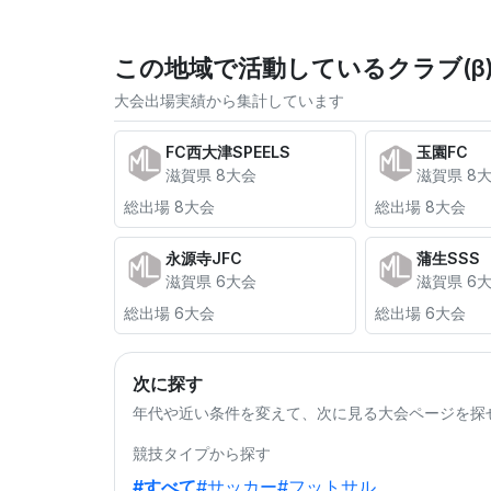
この地域で活動しているクラブ(β
大会出場実績から集計しています
FC西大津SPEELS
玉園FC
滋賀県 8大会
滋賀県 8
総出場 8大会
総出場 8大会
永源寺JFC
蒲生SSS
滋賀県 6大会
滋賀県 6
総出場 6大会
総出場 6大会
次に探す
年代や近い条件を変えて、次に見る大会ページを探
競技タイプから探す
#すべて
#サッカー
#フットサル