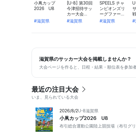
小凧カップ
[U-8] 第30回
SPEELS チャ
U
2026 U8
今津招待サッ
ンピオンズリ
カー大会
ーグファース
SAWAMURA
トステージ
#滋賀県
#滋賀県
#滋賀県
杯
滋賀県のサッカー大会を掲載しませんか？
大会ページを作ると、日程・結果・順位表を参加
最近の注目大会
いま、見られている大会
2026/8/2
U-8
滋賀県
小凧カップ2026 U8