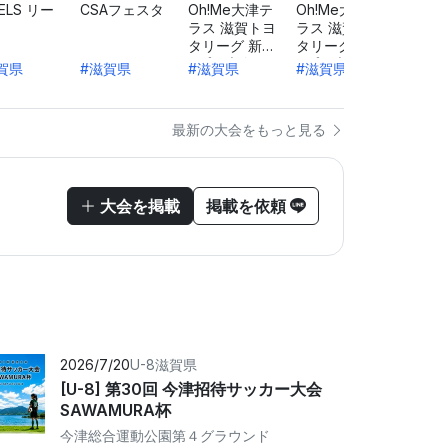
ELS リー
CSAフェスタ
Oh!Me大津テ
Oh!Me大津テ
CSA
ラス 滋賀トヨ
ラス 滋賀トヨ
タリーグ 新U-
タリーグ 新U-
8プレ大会 Bリ
8プレ大会 Aリ
賀県
#滋賀県
#滋賀県
#滋賀県
#滋賀
ーグ 第2節
ーグ第2節
最新の大会をもっと見る
大会を掲載
掲載を依頼
2026/7/20
U-8
滋賀県
[U-8] 第30回 今津招待サッカー大会
SAWAMURA杯
今津総合運動公園第４グラウンド