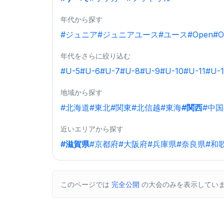
年代から探す
#ジュニア
#ジュニアユース
#ユース
#Open
#O
年代をさらに絞り込む
#U-5
#U-6
#U-7
#U-8
#U-9
#U-10
#U-11
#U-1
地域から探す
#北海道
#東北
#関東
#北信越
#東海
#関西
#中国
近いエリアから探す
#滋賀県
#京都府
#大阪府
#兵庫県
#奈良県
#和
このページでは
完全公開
の大会のみを表示してい