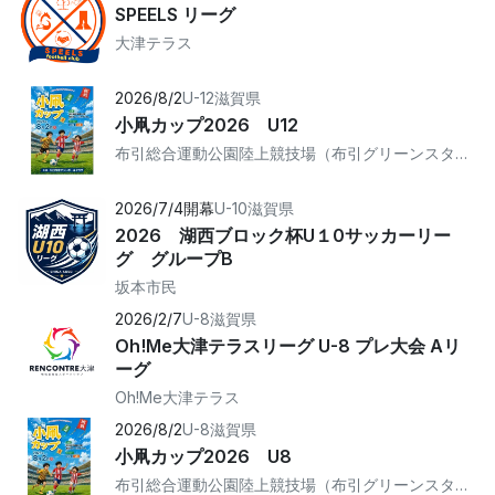
SPEELS リーグ
大津テラス
2026/8/2
U-12
滋賀県
小凧カップ2026 U12
布引総合運動公園陸上競技場（布引グリーンスタジアム）
2026/7/4開幕
U-10
滋賀県
2026 湖西ブロック杯U１0サッカーリー
グ グループB
坂本市民
2026/2/7
U-8
滋賀県
Oh!Me大津テラスリーグ U-8 プレ大会 Aリ
ーグ
Oh!Me大津テラス
2026/8/2
U-8
滋賀県
小凧カップ2026 U8
布引総合運動公園陸上競技場（布引グリーンスタジアム）