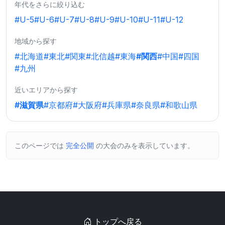
年代をさらに絞り込む
#U-5
#U-6
#U-7
#U-8
#U-9
#U-10
#U-11
#U-12
地域から探す
#北海道
#東北
#関東
#北信越
#東海
#関西
#中国
#四国
#九州
近いエリアから探す
#滋賀県
#京都府
#大阪府
#兵庫県
#奈良県
#和歌山県
このページでは
完全公開
の大会のみを表示しています。
トップへ戻る