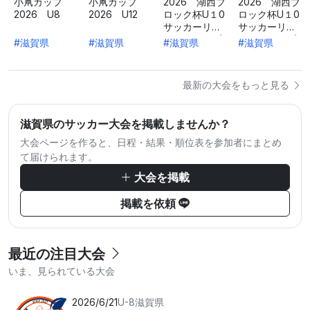
小凧カップ
小凧カップ
2026 湖西ブ
2026 湖西ブ
2026 U8
2026 U12
ロック杯U１0
ロック杯U１0
サッカーリー
サッカーリー
グ グループ
グ グループ
#滋賀県
#滋賀県
#滋賀県
#滋賀県
B
C
最新の大会をもっと見る
滋賀県のサッカー大会を掲載しませんか？
大会ページを作ると、日程・結果・順位表を参加者にまとめ
て届けられます。
大会を掲載
掲載を依頼
最近の注目大会
いま、見られている大会
2026/6/21
U-8
滋賀県