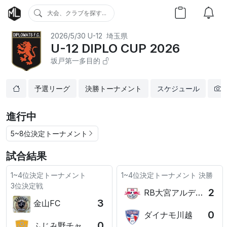
大会、クラブを探す...
2026/5/30
U-12
埼玉県
U-12 DIPLO CUP 2026
坂戸第一多目的
予選リーグ
決勝トーナメント
スケジュール
進行中
5~8位決定トーナメント
試合結果
1~4位決定トーナメント
1~4位決定トーナメント
決勝
3位決定戦
2
RB大宮アルディージャ
3
金山FC
0
ダイナモ川越
0
ふじみ野チャンプ