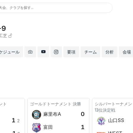
大会、クラブを探す...
-9
工芝
ケジュール
要項
チーム
分析
会場
ント
ゴールドトーナメント
決勝
シルバートーナメン
13位決定戦
0
麻里布A
1
山口SS
2
1
富田