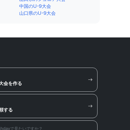
中国のU-9大会
山口県のU-9大会
大会を作る
頼する
chdayで見たいですか？