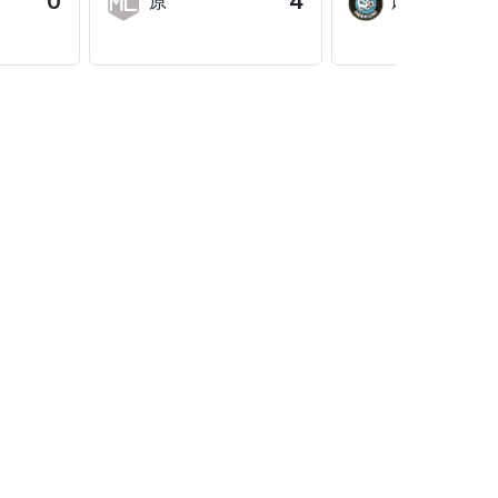
0
4
原
麻里布B