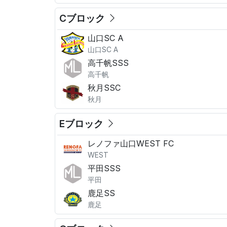
Cブロック
山口SC A
山口SC A
高千帆SSS
高千帆
秋月SSC
秋月
Eブロック
レノファ山口WEST FC
WEST
平田SSS
平田
鹿足SS
鹿足