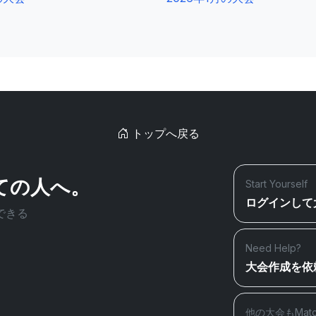
トップへ戻る
ての人へ。
Start Yourself
ログインして
できる
Need Help?
大会作成を依
他の大会もMat