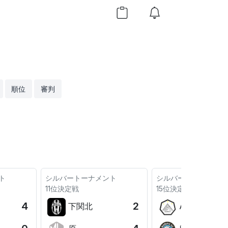
順位
審判
ト
シルバートーナメント
シルバートーナメント
11位決定戦
15位決定戦
4
2
下関北
AMOR B