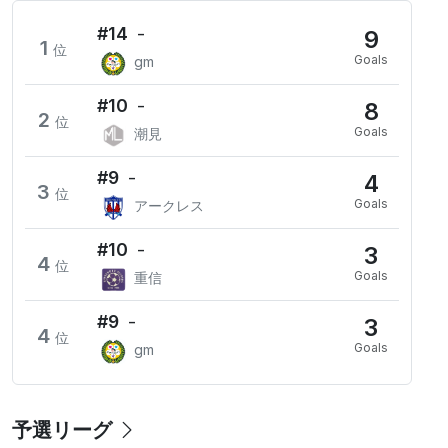
#14
-
9
1
位
Goals
gm
#10
-
8
2
位
Goals
潮見
#9
-
4
3
位
Goals
アークレス
#10
-
3
4
位
Goals
重信
#9
-
3
4
位
Goals
gm
予選リーグ