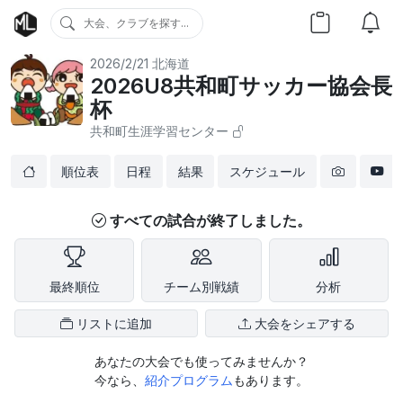
大会、クラブを探す...
2026/2/21
北海道
2026U8共和町サッカー協会長
杯
共和町生涯学習センター
順位表
日程
結果
スケジュール
すべての試合が終了しました。
最終順位
チーム別戦績
分析
リストに追加
大会をシェアする
あなたの大会でも使ってみませんか？
今なら、
紹介プログラム
もあります。