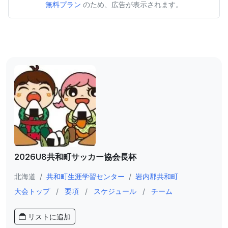
無料プラン
のため、広告が表示されます。
2026U8共和町サッカー協会長杯
北海道
/
共和町生涯学習センター
/
岩内郡共和町
大会トップ
/
要項
/
スケジュール
/
チーム
リストに追加