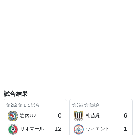
試合結果
第2節 第１１試合
第3節 第11試合
0
6
岩内U7
札苗緑
12
1
リオマール
ヴィエント