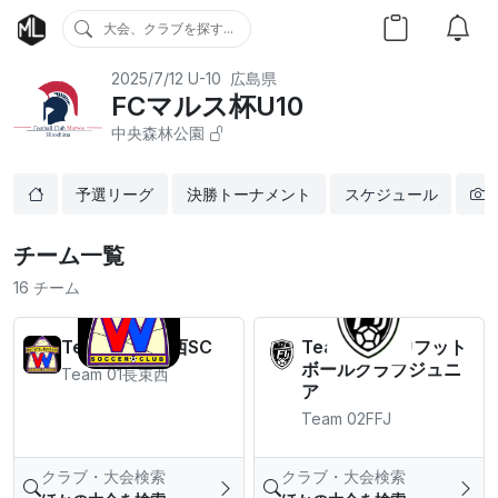
大会、クラブを探す...
2025/7/12
U-10
広島県
FCマルス杯U10
中央森林公園
予選リーグ
決勝トーナメント
スケジュール
チーム一覧
16 チーム
Team 01長束西SC
Team 02府中フット
ボールクラブジュニ
Team 01長束西
ア
Team 02FFJ
クラブ・大会検索
クラブ・大会検索