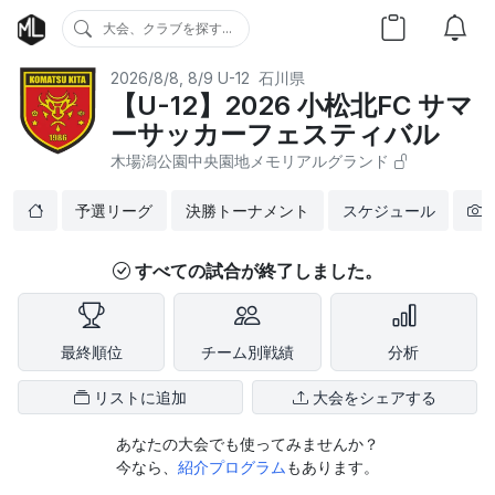
大会、クラブを探す...
2026/8/8, 8/9
U-12
石川県
【U-12】2026 小松北FC サマ
ーサッカーフェスティバル
木場潟公園中央園地メモリアルグランド
予選リーグ
決勝トーナメント
スケジュール
すべての試合が終了しました。
最終順位
チーム別戦績
分析
リストに追加
大会をシェアする
あなたの大会でも使ってみませんか？
今なら、
紹介プログラム
もあります。