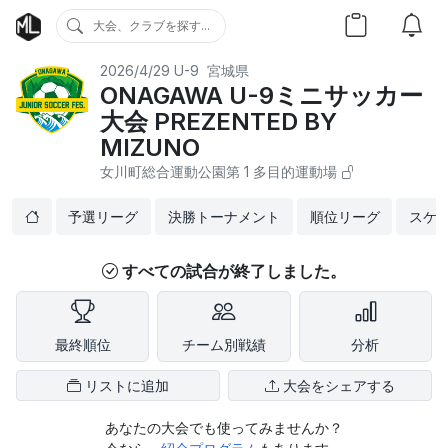
大会、クラブを探す...
2026/4/29
U-9
宮城県
ONAGAWA U-9ミニサッカー
⼤会 PREZENTED BY
MIZUNO
⼥川町総合運動公園第 1 多⽬的運動場
予選リーグ
決勝トーナメント
順位リーグ
スケ
すべての試合が終了しました。
最終順位
チーム別戦績
分析
リストに追加
大会をシェアする
あなたの大会でも使ってみませんか？