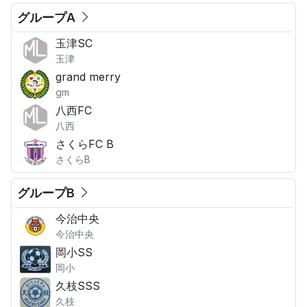
グループA
玉津SC
玉津
grand merry
gm
八西FC
八西
さくらFC B
さくらB
グループB
今治中央
今治中央
岡小SS
岡小
久枝SSS
久枝