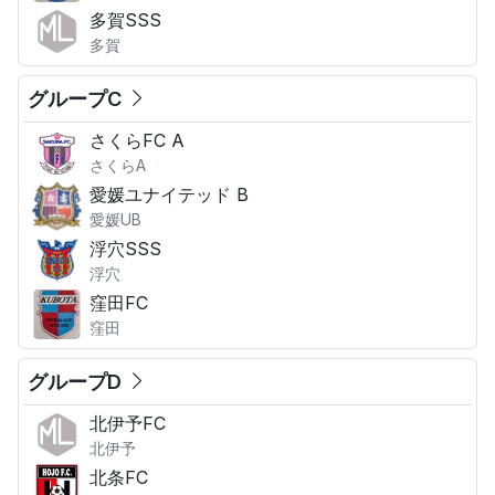
多賀SSS
多賀
グループC
さくらFC A
さくらA
愛媛ユナイテッド B
愛媛UB
浮穴SSS
浮穴
窪田FC
窪田
グループD
北伊予FC
北伊予
北条FC