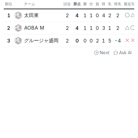
順位
チーム
試合
勝点
勝
分
負
得
失
得失
最近5試
太田東
1
2
4
1
1
0
4
2
2
AOBA M
2
2
4
1
1
0
3
1
2
グルージャ盛岡
3
2
0
0
0
2
1
5
-4
Next
Ask AI