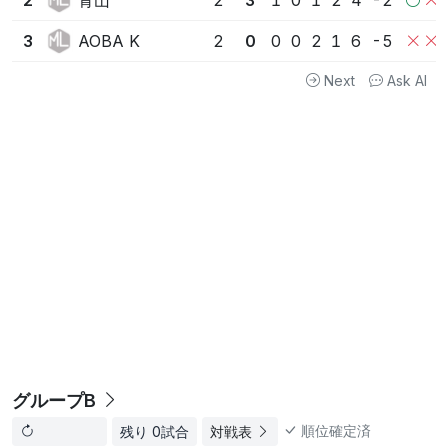
2
2
3
1
0
1
2
4
-2
AOBA K
3
2
0
0
0
2
1
6
-5
Next
Ask AI
グループB
順位確定済
残り 0試合
対戦表