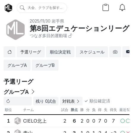
大会、クラブを探す...
2025/11/30
岩手県
第8回エデュケーションリーグ
つなぎ多目的運動場
予選リーグ
順位決定戦
スケジュール
グループA
グループB
予選リーグ
グループA
順位確定済
残り 0試合
対戦表
順位
チーム
試合
勝点
勝
分
負
得
失
得失
最近5試
CIELO北上
1
2
6
2
0
0
7
0
7
青山