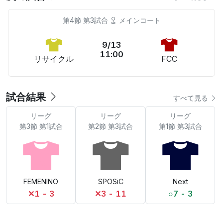
第4節 第3試合
メインコート
9/13
11:00
リサイクル
FCC
試合結果
すべて見る
リーグ
リーグ
リーグ
第3節 第1試合
第2節 第3試合
第1節 第3試合
FEMENINO
SPOSiC
Next
✕
1 - 3
✕
3 - 11
○
7 - 3