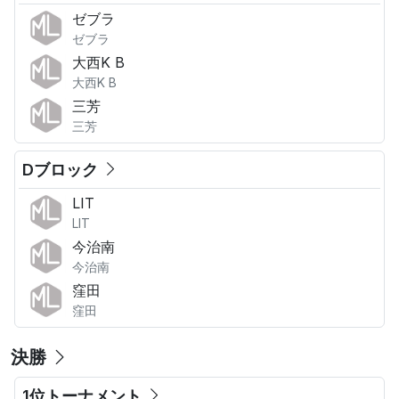
ゼブラ
ゼブラ
大西K B
大西K B
三芳
三芳
Dブロック
LIT
LIT
今治南
今治南
窪田
窪田
決勝
1位トーナメント