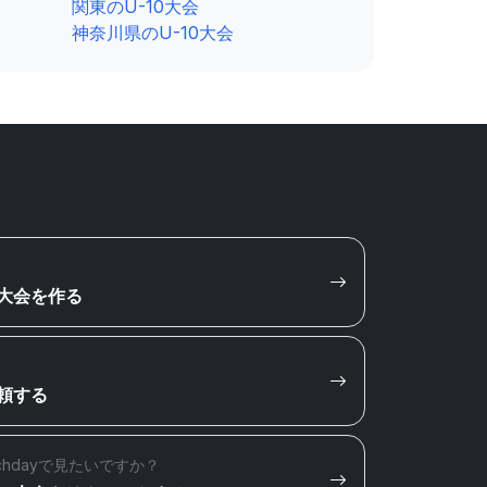
関東のU-10大会
神奈川県のU-10大会
大会を作る
頼する
chdayで見たいですか？