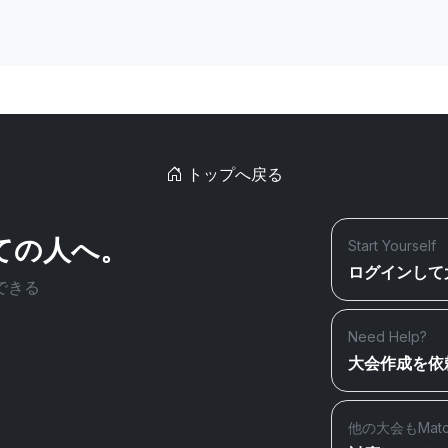
トップへ戻る
ての人へ。
Start Yourself
ログインして
できる
Need Help?
大会作成を依
他の大会もMat