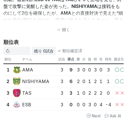
盤で攻撃に覚醒した姿が光った。
NISHIYAMA
は接戦をも
のにして2位を確保したが、
AMA
との直接対決で見えた“細
かな差”が順位を分けた。逆境に強さを示したチーム、若さ
ゆえの伸びしろを残したチーム、それぞれに物語が刻まれ
開く
たこのグループ戦は幕を下ろし、上位2チームは順位トー
ナメントへ、下位2チームはチャレンジトーナメントへ進
順位表
出。次の舞台での再会、因縁の再燃、そして誰が“覚醒”の
順位確定済
残り 0試合
続きを見せるか――その答えを追うのが楽しみだ。
順位
チーム
試合
勝点
勝
分
負
得
失
得失
最近5試
ポイント1：
AMA
は3連勝・3完封で守備が覚醒、勢い
AMA
1
3
9
3
0
0
3
0
3
は本物
ポイント2：
NISHIYAMA
は堅実に2位確保、僅差での
NISHIYAMA
2
3
6
2
0
1
2
1
1
敗北が今後の鍵
ポイント3：
TAS
の終盤の2得点は今後の可能性を示
TAS
3
3
3
1
0
2
2
2
0
す。
ESB
も課題はあるが伸びしろ十分
ESB
4
3
0
0
0
3
0
4
-4
この情報はAIによって生成されたものであり、必ずしも正確である
Next
Ask AI
とは限りません
担当: 少年マンガ実況タイプ