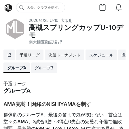
大会、クラブを探す...
2026/4/25
U-10
大阪府
高槻スプリングカップU-10デ
モ
南大樋運動広場
予選リーグ
決勝トーナメント
スケジュール
グループA
グループB
予選リーグ
グループA
AMA完封！因縁のNISHIYAMAを制す
群像劇のグループA、最後の笛まで気が抜けない！首位は
堂々の
AMA
、3試合3勝・3得点0失点の完璧な守備で無敗
制覇。最新戦の
ESB vs TAS
は
TAS
が2-0で意地を見せ、終