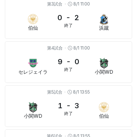
第3試合
·
8/1 11:00
0 - 2
終了
伯仙
浜蹴
第4試合
·
8/1 11:00
9 - 0
終了
セレジェイラ
小関WD
第5試合
·
8/1 13:55
1 - 3
終了
小関WD
伯仙
第6試合
·
8/1 13:55