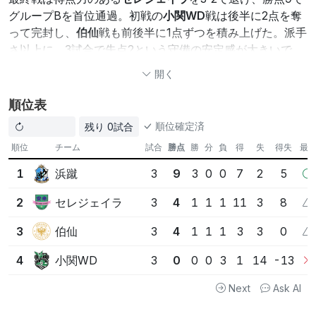
グループBを首位通過。初戦の
小関WD
戦は後半に2点を奪
って完封し、
伯仙
戦も前後半に1点ずつを積み上げた。派手
さ以上に、3試合で失点2という守備の安定感が大きいで
す。
開く
セレジェイラ
は
小関WD
に9-0、総得点11・得失点差+8と
順位表
攻撃力を見せながら、首位決戦での1点差が響いて2位。そ
順位確定済
残り 0試合
れでも先制を許した後も食らいついた最終戦は、次の舞台
へ向けた確かな材料でしょう。
伯仙
は最終戦で3-1と勝ち切
順位
チーム
試合
勝点
勝
分
負
得
失
得失
最近
り、勝点4で並びながら得失点差で3位。初戦の0-0を含
浜蹴
1
3
9
3
0
0
7
2
5
め、守備の粘りは評価できます。
小関WD
も厳しい結果と
なりましたが、最後に1点を返した姿勢は次につながりま
セレジェイラ
2
3
4
1
1
1
11
3
8
す。
伯仙
3
3
4
1
1
1
3
3
0
浜蹴
は全勝と守備の安定で首位
セレジェイラ
は11得点の攻撃力が武器
小関WD
4
3
0
0
0
3
1
14
-13
首位決戦の3-2が順位を決定づけた
Next
Ask AI
この情報はAIによって生成されたものであり、必ずしも正確である