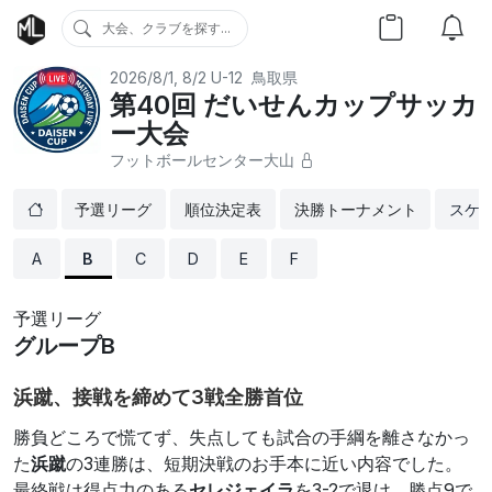
大会、クラブを探す...
2026/8/1, 8/2
U-12
鳥取県
第40回 だいせんカップサッカ
ー大会
フットボールセンター大山
予選リーグ
順位決定表
決勝トーナメント
スケ
A
B
C
D
E
F
予選リーグ
グループB
浜蹴、接戦を締めて3戦全勝首位
勝負どころで慌てず、失点しても試合の手綱を離さなかっ
た
浜蹴
の3連勝は、短期決戦のお手本に近い内容でした。
最終戦は得点力のある
セレジェイラ
を3-2で退け、勝点9で