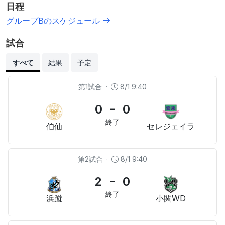
日程
グループBのスケジュール
試合
すべて
結果
予定
第1試合
·
8/1 9:40
0 - 0
終了
伯仙
セレジェイラ
第2試合
·
8/1 9:40
2 - 0
終了
浜蹴
小関WD