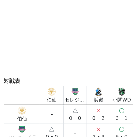
とは限りません
担当: ベテラン監督目線の論客
8/1 14:43更新, 454文字
AI解説について
解説を更新
対戦表
伯仙
セレジェイラ
浜蹴
小関WD
-
0 - 0
0 - 2
3 - 1
伯仙
-
0 - 0
2 - 3
9 - 0