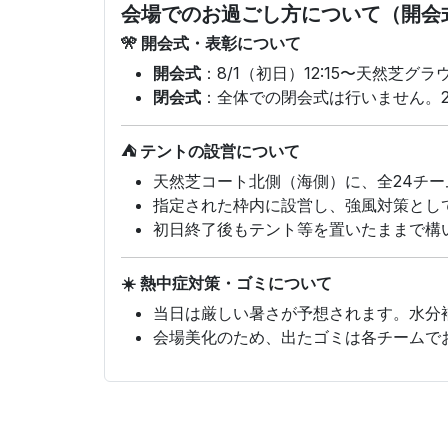
会場でのお過ごし方について（開会
🎌 開会式・表彰について
開会式
：8/1（初日）12:15〜天然
閉会式
：全体での閉会式は行いません。
⛺ テントの設営について
天然芝コート北側（海側）に、全24チ
指定された枠内に設営し、強風対策とし
初日終了後もテント等を置いたままで構
☀️ 熱中症対策・ゴミについて
当日は厳しい暑さが予想されます。水分
会場美化のため、出たゴミは各チームで