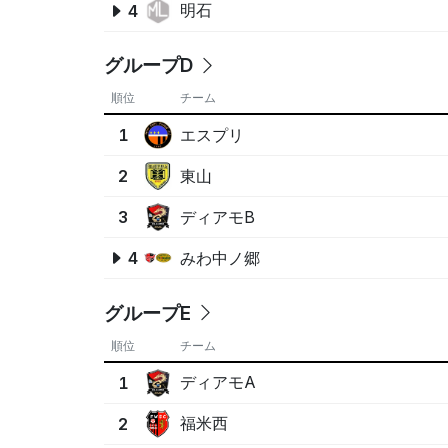
明石
4
グループD
順位
チーム
エスプリ
1
東山
2
ディアモB
3
みわ中ノ郷
4
グループE
順位
チーム
ディアモA
1
福米西
2