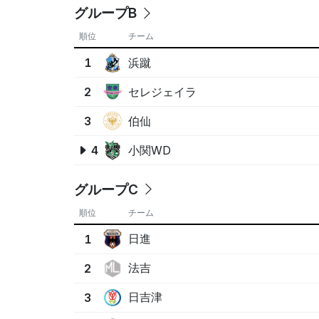
グループB
順位
チーム
浜蹴
1
セレジェイラ
2
伯仙
3
小関WD
4
グループC
順位
チーム
日進
1
法吉
2
日吉津
3