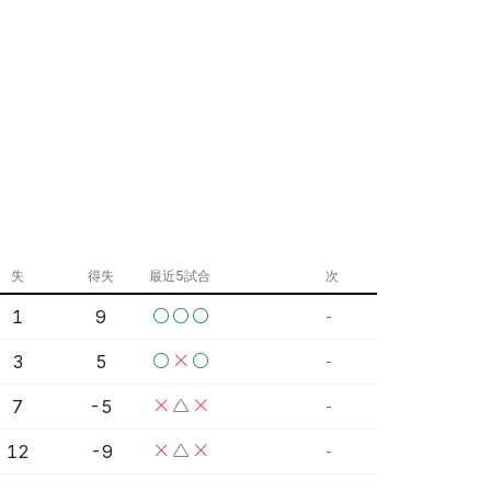
失
得失
最近5試合
次
1
9
-
3
5
-
7
-5
-
12
-9
-