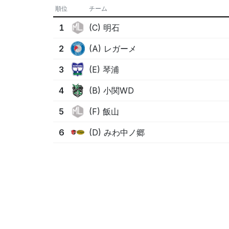
順位
チーム
(C) 明石
1
(A) レガーメ
2
(E) 琴浦
3
(B) 小関WD
4
(F) 飯山
5
(D) みわ中ノ郷
6