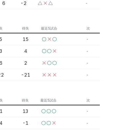
6
-2
-
失
得失
最近5試合
次
5
15
-
3
4
-
6
2
-
22
-21
-
失
得失
最近5試合
次
1
13
-
4
-1
-