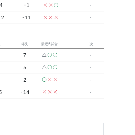
4
-1
-
12
-11
-
失
得失
最近5試合
次
2
7
-
4
5
-
5
2
-
5
-14
-