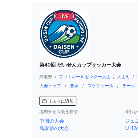
第40回 だいせんカップサッカー大会
鳥取県
/
フットボールセンター大山
/
大山町
/
大会トップ
/
要項
/
スケジュール
/
チーム
リストに追加
地域から大会を探す
年代か
中国の大会
ジュ
鳥取県の大会
U-1