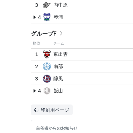
内中原
3
琴浦
4
グループF
順位
チーム
東出雲
1
南部
2
醇風
3
飯山
4
印刷用ページ
主催者からのお知らせ