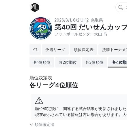
2026/8/1, 8/2
U-12
鳥取県
第40回 だいせんカッ
フットボールセンター大山
予選リーグ
順位決定表
決勝トーナメ
各1位順位
各2位順位
各3位順位
各4位順
順位決定表
各リーグ4位順位
順位確定後に、関連する試合結果が更新されました
現在表示されている情報は古い場合があります。大
順位確定済