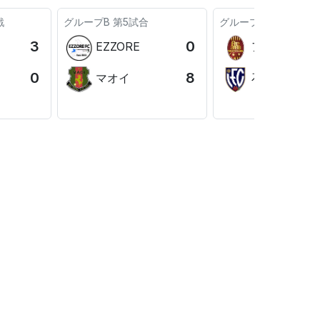
戦
グループB
第5試合
グループB
第6試合
3
0
EZZORE
アレア②
0
8
マオイ
石狩