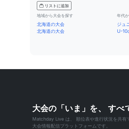
リストに追加
地域から大会を探す
年代か
北海道の大会
ジュ
北海道の大会
U-1
大会の「いま」を、
すべ
Matchday Live は、
順位表や進行状況を共有
大会情報配信プラットフォームです。