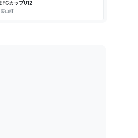
まFCカップU12
 栗山町