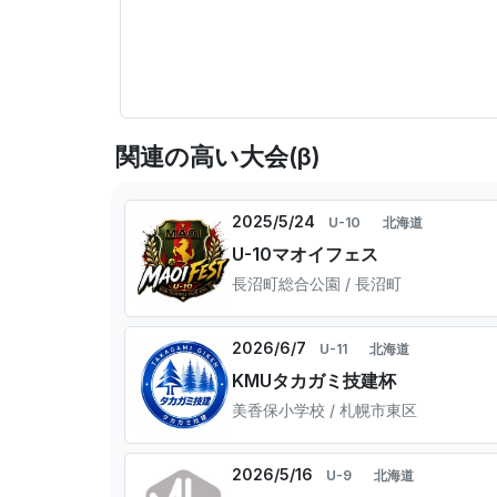
関連の高い大会(β)
2025/5/24
U-10
北海道
U-10マオイフェス
長沼町総合公園 / 長沼町
2026/6/7
U-11
北海道
KMUタカガミ技建杯
美香保小学校 / 札幌市東区
2026/5/16
U-9
北海道