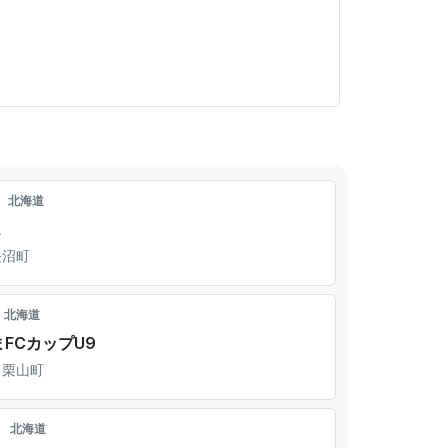
北海道
ス
長沼町
北海道
まFCカップU9
 栗山町
北海道