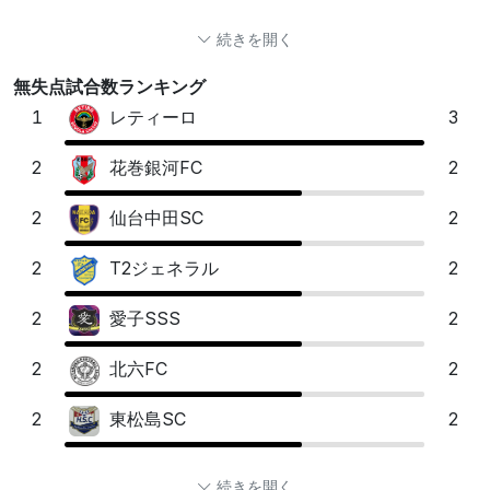
続きを開く
無失点試合数ランキング
1
3
レティーロ
2
2
花巻銀河FC
2
2
仙台中⽥SC
2
2
T2ジェネラル
2
2
愛⼦SSS
2
2
北六FC
2
2
東松島SC
続きを開く