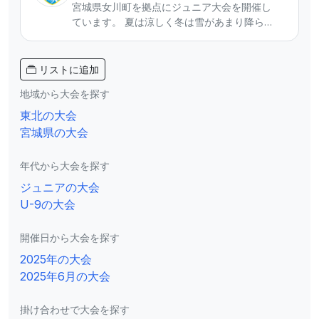
宮城県女川町を拠点にジュニア大会を開催し
ています。 夏は涼しく冬は雪があまり降らな
い好立地で、県内外からのチームを迎えてい
ます。 ジュニアサッカーの聖地に向けて活動
をしています。 【主催大会】 ◾️SUMMER
リストに追加
CAMP・WINTER CAMP U-10/U-11/U-12 ◾️ミ
地域から大会を探す
ニサッカー大会U-8/U-9 ◾️U-10東北チャンピ
オンシップ（主管） 大会参加等興味のあるチ
東北の大会
ームはInstagramのDMからご連絡ください。
宮城県の大会
年代から大会を探す
ジュニアの大会
U-9の大会
開催日から大会を探す
2025年の大会
2025年6月の大会
掛け合わせで大会を探す