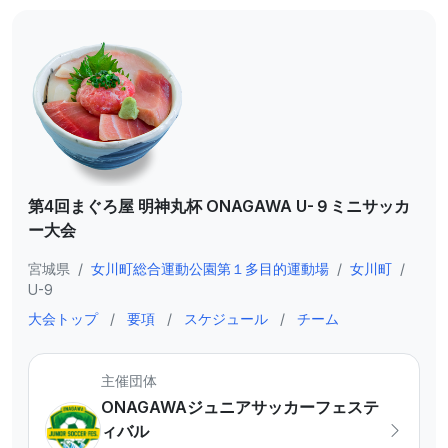
第4回まぐろ屋 明神丸杯 ONAGAWA U-９ミニサッカ
ー⼤会
宮城県
/
⼥川町総合運動公園第１多⽬的運動場
/
女川町
/
U-9
大会トップ
/
要項
/
スケジュール
/
チーム
主催団体
ONAGAWAジュニアサッカーフェステ
ィバル