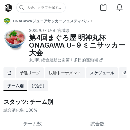
大会、クラブを探す...
ONAGAWAジュニアサッカーフェスティバル
2025/6/7
U-9
宮城県
第4回まぐろ屋 明神丸杯
ONAGAWA U-９ミニサッカー
⼤会
⼥川町総合運動公園第１多⽬的運動場
予選リーグ
決勝トーナメント
スケジュール
チーム別
試合別
スタッツ: チーム別
試合消化率:
100%
チーム数
試合数