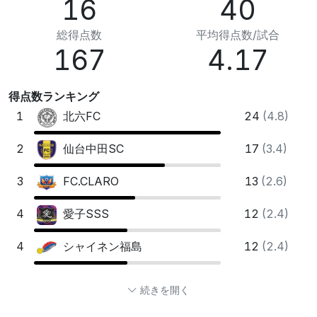
16
40
総得点数
平均得点数/試合
167
4.17
得点数ランキング
1
24
(4.8)
北六FC
2
17
(3.4)
仙台中⽥SC
3
13
(2.6)
FC.CLARO
4
12
(2.4)
愛⼦SSS
4
12
(2.4)
シャイネン福島
続きを開く