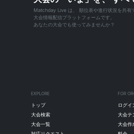
Matchday Live は、
順位表や進行状況を共有
大会情報配信プラットフォームです。
あなたの大会でも使ってみませんか？
EXPLORE
FOR OR
トップ
ログイン
大会検索
大会テ
大会一覧
大会作
対応リクエスト
料金