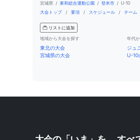
宮城県
/
東和総合運動公園
/
登米市
/
U-10
大会トップ
/
要項
/
スケジュール
/
チーム
リストに追加
地域から大会を探す
年代か
東北の大会
ジュ
宮城県の大会
U-1
大会の「いま」を、
すべ