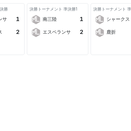
決勝
決勝トーナメント
準決勝1
決勝トーナメント
準
1
1
ンサ
南三陸
シャークス
2
2
ス
エスペランサ
鹿折