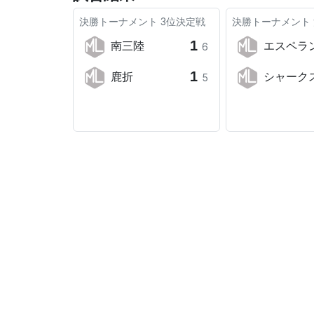
決勝トーナメント
3位決定戦
決勝トーナメント
1
南三陸
エスペラ
6
1
鹿折
シャーク
5