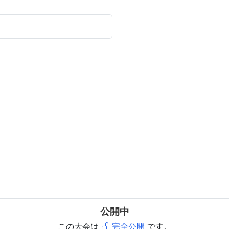
公開中
この大会は
完全公開
です。