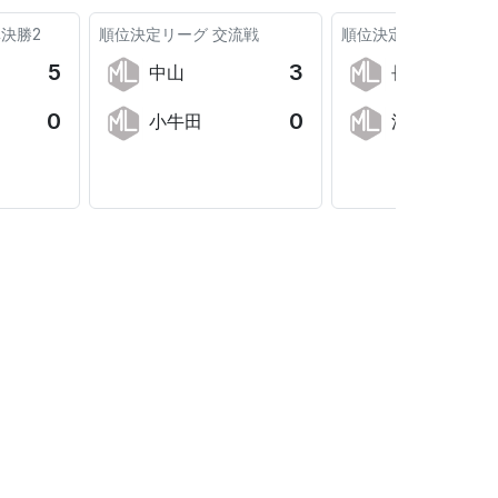
決勝2
順位決定リーグ
交流戦
順位決定リーグ
交流
5
3
中山
長岡
0
0
小牛田
涌谷