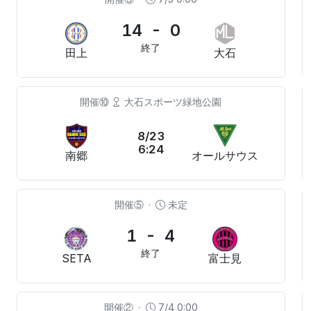
14 - 0
終了
田上
大石
開催⑩
大石スポーツ緑地公園
8/23
6:24
南郷
オールサウス
開催⑤
·
未定
1 - 4
終了
SETA
富士見
開催②
·
7/4 0:00