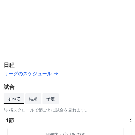
日程
リーグのスケジュール
試合
すべて
結果
予定
横スクロールで節ごとに試合を見れます。
1節
2
開催③
·
7/5 0:00