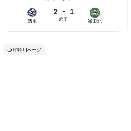
2 - 1
終了
晴嵐
瀬田北
印刷用ページ