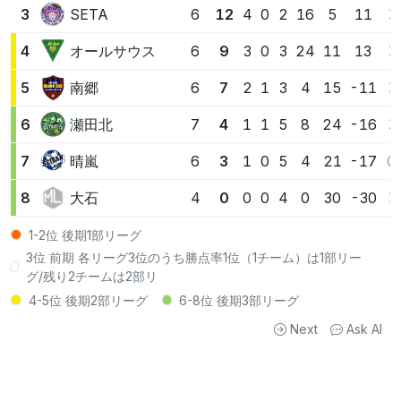
SETA
3
6
12
4
0
2
16
5
11
オールサウス
4
6
9
3
0
3
24
11
13
南郷
5
6
7
2
1
3
4
15
-11
瀬田北
6
7
4
1
1
5
8
24
-16
晴嵐
7
6
3
1
0
5
4
21
-17
大石
8
4
0
0
0
4
0
30
-30
1-2位 後期1部リーグ
3位 前期 各リーグ3位のうち勝点率1位（1チーム）は1部リー
グ/残り2チームは2部リ
4-5位 後期2部リーグ
6-8位 後期3部リーグ
Next
Ask AI