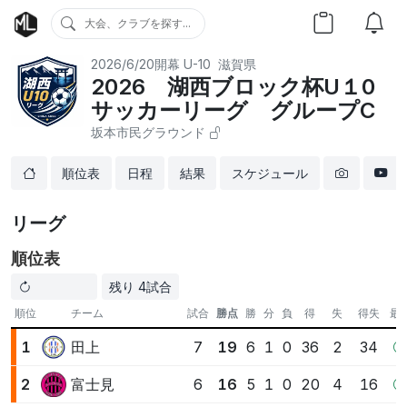
大会、クラブを探す...
2026/6/20開幕
U-10
滋賀県
2026 湖西ブロック杯U１0
サッカーリーグ グループC
坂本市民グラウンド
順位表
日程
結果
スケジュール
リーグ
順位表
残り 4試合
順位
チーム
試合
勝点
勝
分
負
得
失
得失
最
田上
1
7
19
6
1
0
36
2
34
富士見
2
6
16
5
1
0
20
4
16