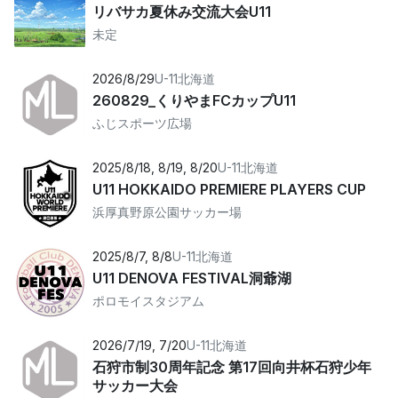
リバサカ夏休み交流大会U11
未定
2026/8/29
U-11
北海道
260829_くりやまFCカップU11
ふじスポーツ広場
2025/8/18, 8/19, 8/20
U-11
北海道
U11 HOKKAIDO PREMIERE PLAYERS CUP
浜厚真野原公園サッカー場
2025/8/7, 8/8
U-11
北海道
U11 DENOVA FESTIVAL洞爺湖
ポロモイスタジアム
2026/7/19, 7/20
U-11
北海道
石狩市制30周年記念 第17回向井杯石狩少年
サッカー大会