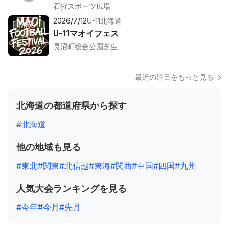
石狩スポーツ広場
2026/7/12
U-11
北海道
U-11マオイフェス
長沼町総合公園芝生
最近の注目をもっと見る
北海道の都道府県から探す
#北海道
他の地域も見る
#東北
#関東
#北信越
#東海
#関西
#中国
#四国
#九州
人気大会ランキングを見る
#今年
#今月
#先月