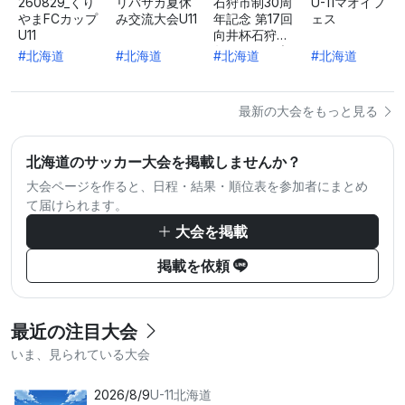
260829_くり
リバサカ夏休
石狩市制30周
U-11マオイフ
やまFCカップ
み交流大会U11
年記念 第17回
ェス
U11
向井杯石狩少
年サッカー大
#北海道
#北海道
#北海道
#北海道
会
最新の大会をもっと見る
北海道のサッカー大会を掲載しませんか？
大会ページを作ると、日程・結果・順位表を参加者にまとめ
て届けられます。
大会を掲載
掲載を依頼
最近の注目大会
いま、見られている大会
2026/8/9
U-11
北海道