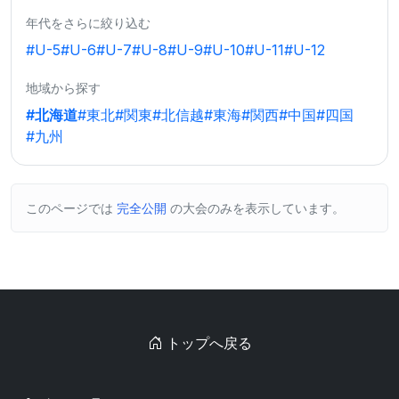
年代をさらに絞り込む
#U-5
#U-6
#U-7
#U-8
#U-9
#U-10
#U-11
#U-12
地域から探す
#北海道
#東北
#関東
#北信越
#東海
#関西
#中国
#四国
#九州
このページでは
完全公開
の大会のみを表示しています。
トップへ戻る