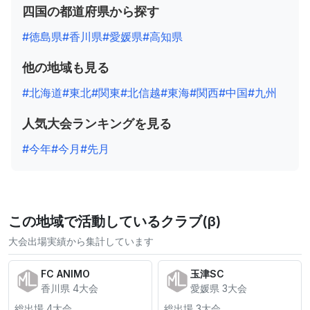
四国の都道府県から探す
#徳島県
#香川県
#愛媛県
#高知県
他の地域も見る
#北海道
#東北
#関東
#北信越
#東海
#関西
#中国
#九州
人気大会ランキングを見る
#今年
#今月
#先月
この地域で活動しているクラブ(β)
大会出場実績から集計しています
FC ANIMO
玉津SC
香川県 4大会
愛媛県 3大会
総出場 4大会
総出場 3大会