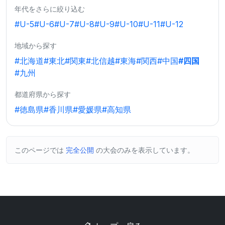
年代をさらに絞り込む
#U-5
#U-6
#U-7
#U-8
#U-9
#U-10
#U-11
#U-12
地域から探す
#北海道
#東北
#関東
#北信越
#東海
#関西
#中国
#四国
#九州
都道府県から探す
#徳島県
#香川県
#愛媛県
#高知県
このページでは
完全公開
の大会のみを表示しています。