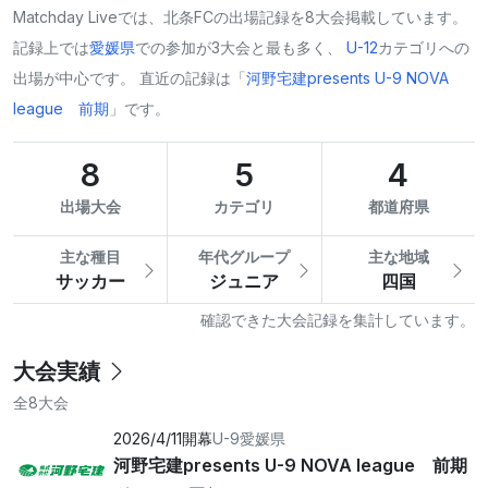
Matchday Liveでは、北条FCの出場記録を8大会掲載しています。
記録上では
愛媛県
での参加が3大会と最も多く、
U-12
カテゴリへの
出場が中心です。 直近の記録は「
河野宅建presents U-9 NOVA
league 前期
」です。
8
5
4
出場大会
カテゴリ
都道府県
主な種目
年代グループ
主な地域
サッカー
ジュニア
四国
確認できた大会記録を集計しています。
大会実績
全8大会
2026/4/11開幕
U-9
愛媛県
河野宅建presents U-9 NOVA league 前期